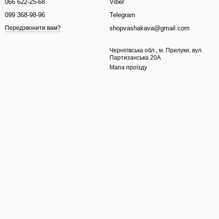
066 622-25-68
Viber
099 368-98-96
Telegram
shopvashakava@gmail.com
Передзвонити вам?
Чернігівська обл., м. Прилуки, вул.
Партизанська 20А
Мапа проїзду