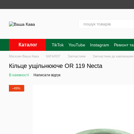
Перейти до основного контенту
Каталог
TikTok
YouTube
Instagram
Ремонт та
Контакти
Про нас
Оплата і доставк
Магазин Ваша Кава
КАТАЛОГ
Запчастини
Запчастини до кавомашин
Кільце ущільнююче OR 119 Neсta
В наявності
Написати відгук
−49%