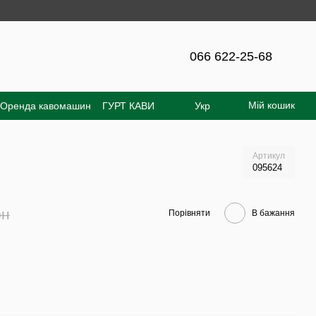
 на сайті - 300 грн!
066 622-25-68
Мій кошик
Оренда кавомашин
ГУРТ КАВИ
Укр
увача
Відгуки про магазин
Артикул
095624
рн
Порівняти
В бажання