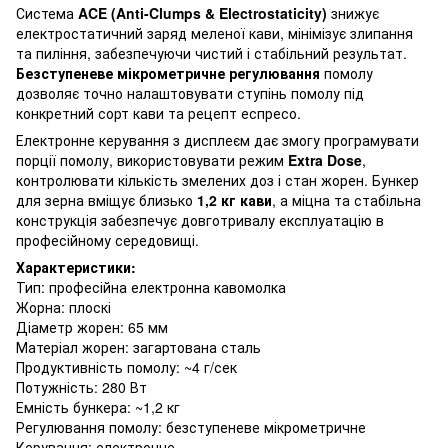
Система
ACE (Anti-Clumps & Electrostaticity)
знижує
електростатичний заряд меленої кави, мінімізує злипання
та пиління, забезпечуючи чистий і стабільний результат.
Безступеневе мікрометричне регулювання
помолу
дозволяє точно налаштовувати ступінь помолу під
конкретний сорт кави та рецепт еспресо.
Електронне керування з дисплеєм дає змогу програмувати
порції помолу, використовувати режим
Extra Dose
,
контролювати кількість змелених доз і стан жорен. Бункер
для зерна вміщує близько
1,2 кг кави
, а міцна та стабільна
конструкція забезпечує довготривалу експлуатацію в
професійному середовищі.
Характеристики:
Тип: професійна електронна кавомолка
Жорна: плоскі
Діаметр жорен: 65 мм
Матеріал жорен: загартована сталь
Продуктивність помолу: ~4 г/сек
Потужність: 280 Вт
Емність бункера: ~1,2 кг
Регулювання помолу: безступеневе мікрометричне
Керування: електронне