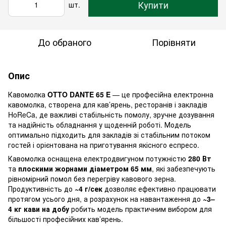
Купити
шт.
До обраного
Порівняти
Опис
Кавомолка
OTTO DANTE 65 E
— це професійна електронна
кавомолка, створена для кав’ярень, ресторанів і закладів
HoReCa, де важливі стабільність помолу, зручне дозування
та надійність обладнання у щоденній роботі. Модель
оптимально підходить для закладів зі стабільним потоком
гостей і орієнтована на приготування якісного еспресо.
Кавомолка оснащена електродвигуном потужністю
280 Вт
та
плоскими жорнами діаметром 65 мм
, які забезпечують
рівномірний помол без перегріву кавового зерна.
Продуктивність до
~4 г/сек
дозволяє ефективно працювати
протягом усього дня, а розрахунок на навантаження до
~3–
4 кг кави на добу
робить модель практичним вибором для
більшості професійних кав’ярень.