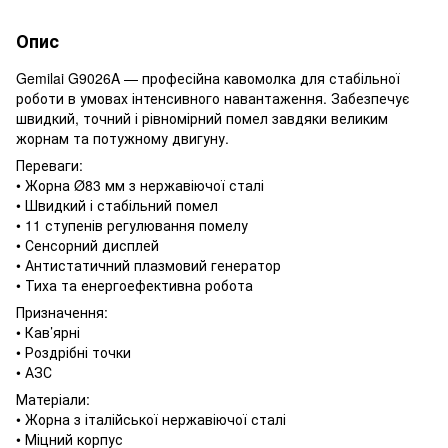
Опис
Gemilai G9026A — професійна кавомолка для стабільної
роботи в умовах інтенсивного навантаження. Забезпечує
швидкий, точний і рівномірний помел завдяки великим
жорнам та потужному двигуну.
Переваги:
• Жорна Ø83 мм з нержавіючої сталі
• Швидкий і стабільний помел
• 11 ступенів регулювання помелу
• Сенсорний дисплей
• Антистатичний плазмовий генератор
• Тиха та енергоефективна робота
Призначення:
• Кав’ярні
• Роздрібні точки
• АЗС
Матеріали:
• Жорна з італійської нержавіючої сталі
• Міцний корпус