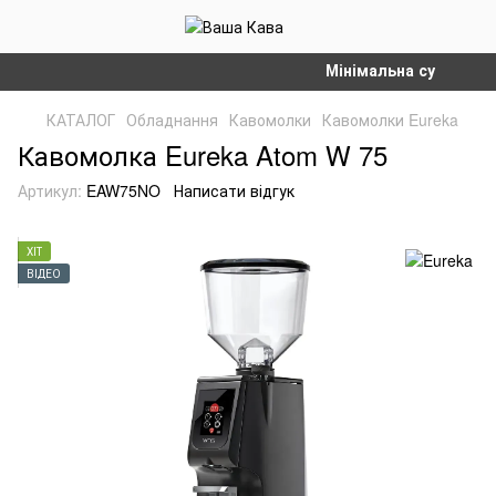
Мінімальна сума замовле
КАТАЛОГ
Обладнання
Кавомолки
Кавомолки Eureka
Кавомолка Eureka Atom W 75
Артикул:
EAW75NO
Написати відгук
ХІТ
ВІДЕО