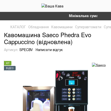
Мінімальна сума замовлення
КАТАЛОГ
Обладнання
Кавомашини
Суперавтомати
Суп
Кавомашина Saeco Phedra Evo
Cappuccino (відновлена)
Артикул:
SPECBV
Написати відгук
ХІТ
ВІДЕО