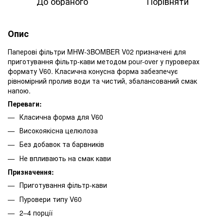
До обраного
Порівняти
Опис
Паперові фільтри MHW-3BOMBER V02 призначені для
приготування фільтр-кави методом pour-over у пуроверах
формату V60. Класична конусна форма забезпечує
рівномірний пролив води та чистий, збалансований смак
напою.
Переваги:
Класична форма для V60
Високоякісна целюлоза
Без добавок та барвників
Не впливають на смак кави
Призначення:
Приготування фільтр-кави
Пуровери типу V60
2–4 порції