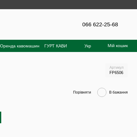
ння на сайті - 300 грн!
066 622-25-68
Мій кошик
Оренда кавомашин
ГУРТ КАВИ
Укр
увача
Відгуки про магазин
Артикул
FP6506
Порівняти
В бажання