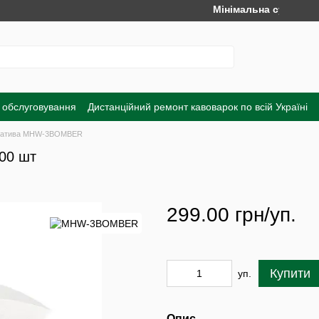
Мінімальна сума замовле
 обслуговування
Дистанційний ремонт кавоварок по всій Україні
а
Обмін та повернення
Договір публічної оферти
Угода корист
натива MHW-3BOMBER
00 шт
299.00 грн/уп.
Купити
уп.
Опис