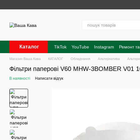
Перейти до основного контенту
Каталог
TikTok
YouTube
Instagram
Ремонт та
Контакти
Про нас
Оплата і доставк
Магазин Ваша Кава
КАТАЛОГ
Обладнання
Альтернатива
Альтер
Фільтри паперові V60 MHW-3BOMBER V01 1
В наявності
Написати відгук