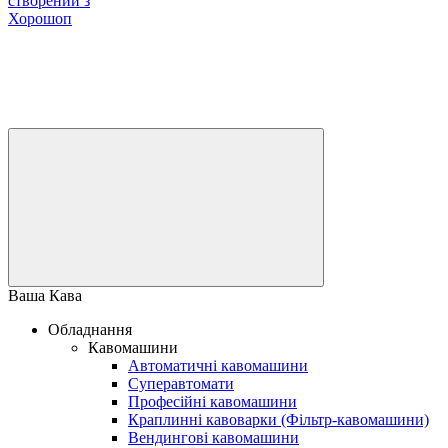
створений з
Хорошоп
Ваша Кава
Обладнання
Кавомашини
Автоматичні кавомашини
Суперавтомати
Професійні кавомашини
Краплинні кавоварки (Фільтр-кавомашини)
Вендингові кавомашини