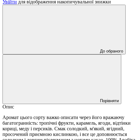
Увійти
для відображення накопичувальної знижки
До обраного
Порівняти
Опис
Аромат цього сорту важко описати через його вражаючу
багатогранність: тропічні фрукти, карамель, ягоди, відтінки
кориці, меду і персиків. Смак солодкий, м'який, ягідний,
просочений приємною кислинкою, і все це доповнюється
солодким і довгим післясмаком з нотами какао. 100% Арабіка.