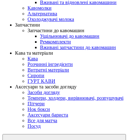
Вживані та відновлені кавомашини
Кавомолки
Альтернатива
Охолоджувачі молока
Запчастини
Запчастини до кавомашин
Ущільнювачі до кавомашин
Ремкомплекти
Вживані запчастини до кавомашин
Кава та матеріали
Кава
Розчинні інгредієнти
Витратні матеріали
Сиропи
ГУРТ КАВИ
Аксесуари та засоби догляду
Засоби догляду
Темпери, холдери, вирівнювачі, розпушувачі
Пітчери
Нок бокси
Аксесуари бариста
Все для матча
Посуд