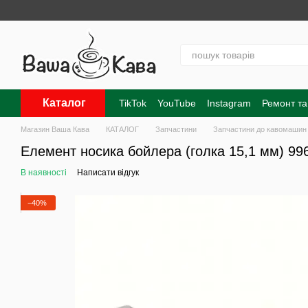
Перейти до основного контенту
Каталог
TikTok
YouTube
Instagram
Ремонт та
Контакти
Про нас
Оплата і доставк
Магазин Ваша Кава
КАТАЛОГ
Запчастини
Запчастини до кавомашин
Елемент носика бойлера (голка 15,1 мм) 99
В наявності
Написати відгук
−40%