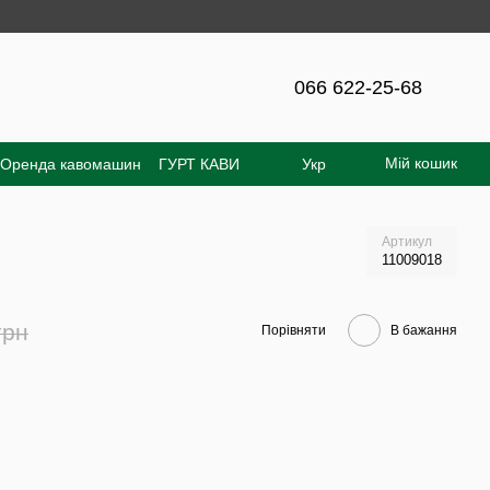
ня на сайті - 300 грн!
066 622-25-68
Мій кошик
Оренда кавомашин
ГУРТ КАВИ
Укр
увача
Відгуки про магазин
Артикул
11009018
грн
Порівняти
В бажання