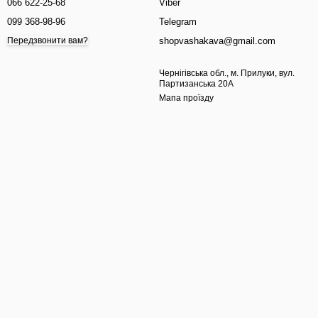
066 622-25-68
Viber
099 368-98-96
Telegram
shopvashakava@gmail.com
Передзвонити вам?
Чернігівська обл., м. Прилуки, вул.
Партизанська 20А
Мапа проїзду