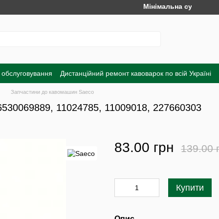
Мінімальна сума замовлен
 обслуговування
Дистанційний ремонт кавоварок по всій Україні
а
Обмін та повернення
Договір публічної оферти
Угода корист
Запчастини до кавомашин Saeco
6530069889, 11024785, 11009018, 227660303
83.00 грн
139.00 
Купити
Опис