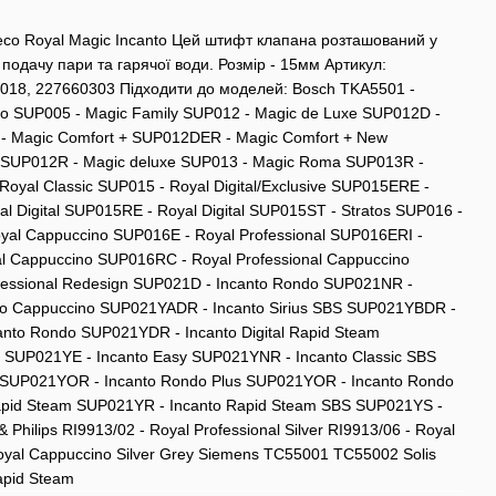
eco Royal Magic Incanto Цей штифт клапана розташований у
а подачу пари та гарячої води. Розмір - 15мм Артикул:
018, 227660303 Підходити до моделей: Bosch TKA5501 -
aeco SUP005 - Magic Family SUP012 - Magic de Luxe SUP012D -
 - Magic Comfort + SUP012DER - Magic Comfort + New
SUP012R - Magic deluxe SUP013 - Magic Roma SUP013R -
oyal Classic SUP015 - Royal Digital/Exclusive SUP015ERE -
al Digital SUP015RE - Royal Digital SUP015ST - Stratos SUP016 -
oyal Cappuccino SUP016E - Royal Professional SUP016ERI -
al Cappuccino SUP016RC - Royal Professional Cappuccino
fessional Redesign SUP021D - Incanto Rondo SUP021NR -
nto Cappuccino SUP021YADR - Incanto Sirius SBS SUP021YBDR -
anto Rondo SUP021YDR - Incanto Digital Rapid Steam
S SUP021YE - Incanto Easy SUP021YNR - Incanto Classic SBS
SUP021YOR - Incanto Rondo Plus SUP021YOR - Incanto Rondo
apid Steam SUP021YR - Incanto Rapid Steam SBS SUP021YS -
Philips RI9913/02 - Royal Professional Silver RI9913/06 - Royal
 Royal Cappuccino Silver Grey Siemens TC55001 TC55002 Solis
apid Steam