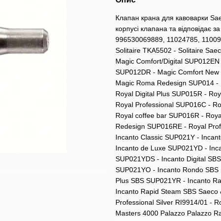
Клапан крана для кавоварки Sa
корпусі клапана та відповідає з
996530069889, 11024785, 11009
Solitaire TKA5502 - Solitaire S
Magic Comfort/Digital SUP012EN
SUP012DR - Magic Comfort New 
Magic Roma Redesign SUP014 - R
Royal Digital Plus SUP015R - Roy
Royal Professional SUP016C - R
Royal coffee bar SUP016R - Roy
Redesign SUP016RE - Royal Pro
Incanto Classic SUP021Y - Inca
Incanto de Luxe SUP021YD - Inc
SUP021YDS - Incanto Digital SB
SUP021YO - Incanto Rondo SBS 
Plus SBS SUP021YR - Incanto R
Incanto Rapid Steam SBS Saeco & 
Professional Silver RI9914/01 -
Masters 4000 Palazzo Palazzo R