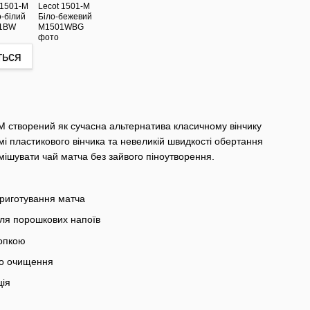
ться
M створений як сучасна альтернатива класичному вінчику
мі пластикового вінчика та невеликій швидкості обертання
мішувати чай матча без зайвого піноутворення.
риготування матча
ля порошкових напоїв
нопкою
го очищення
ція