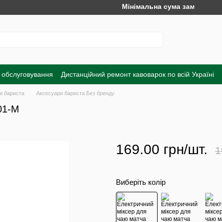
Мінімальна сума замовлення на с
 обслуговування
Дистанційний ремонт кавоварок по всій Україні
а
Обмін та повернення
Договір публічної оферти
Угода корист
и бариста
Аксесуари бариста Без бренду
01-M
169.00 грн/шт.
1
Виберіть колір