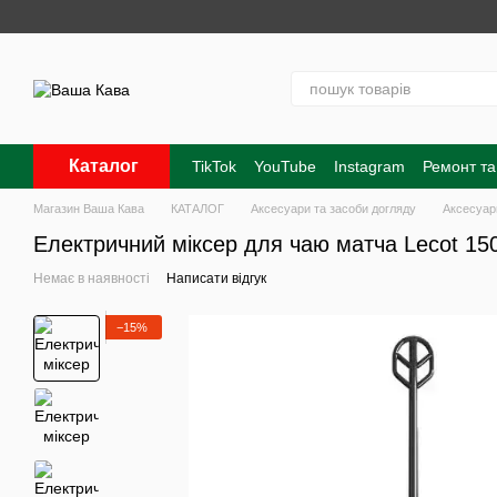
Перейти до основного контенту
Каталог
TikTok
YouTube
Instagram
Ремонт та
Контакти
Про нас
Оплата і доставк
Магазин Ваша Кава
КАТАЛОГ
Аксесуари та засоби догляду
Аксесуар
Електричний міксер для чаю матча Lecot 15
Немає в наявності
Написати відгук
−15%