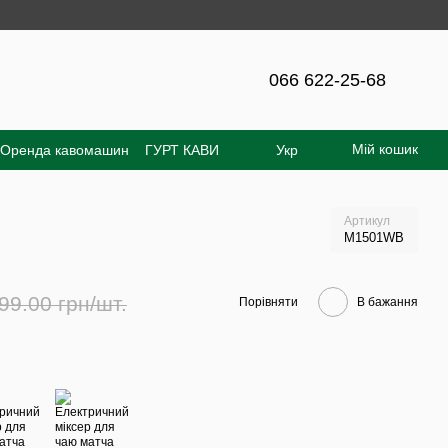
айті - 300 грн!
066 622-25-68
Мій кошик
Оренда кавомашин
ГУРТ КАВИ
Укр
увача
Відгуки про магазин
Артикул
M1501WB
99.00 грн/шт.
Порівняти
В бажання