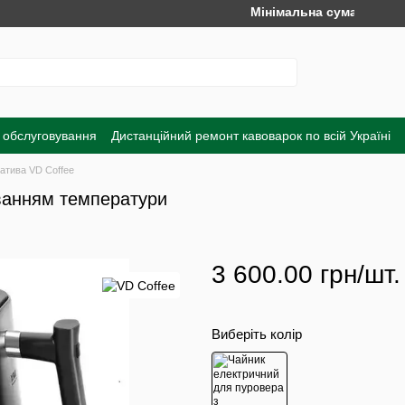
Мінімальна сума замовлення 
 обслуговування
Дистанційний ремонт кавоварок по всій Україні
а
Обмін та повернення
Договір публічної оферти
Угода корист
атива VD Coffee
ванням температури
3 600.00 грн/шт.
Виберіть колір