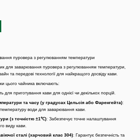
ювання пуровера з регулюванням температури
ник для заварювання пуровера з регулюванням температури,
зайн та передові технології для найкращого досвіду кави.
ики цього чайника включають:
ть для приготування кави для однієї чи декількох порцій.
мператури та часу (у градусах Цельсія або Фаренгейта)
:
температуру води для заварювання кави.
ури (з точністю ±1℃)
: Забезпечує точне налаштування
го виду кави.
віючої сталі (харчовий клас 304)
: Гарантує безпечність та