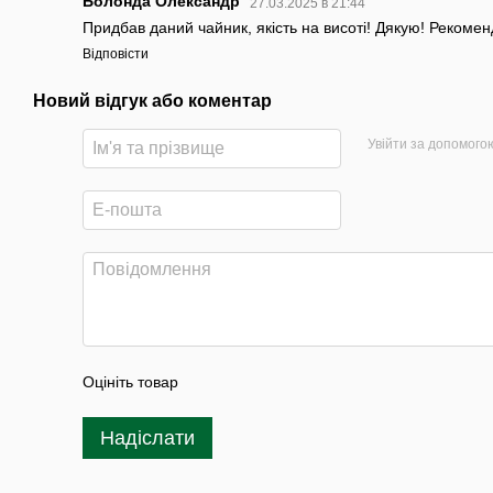
Болонда Олександр
27.03.2025 в 21:44
Придбав даний чайник, якість на висоті! Дякую! Рекоме
Відповісти
Новий відгук або коментар
Увійти за допомого
Оцініть товар
Надіслати