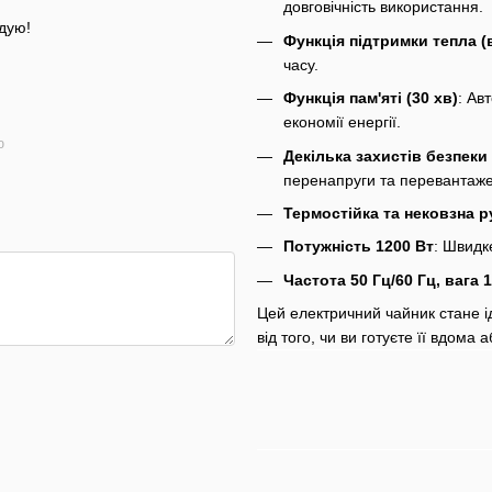
довговічність використання.
ндую!
Функція підтримки тепла (в
часу.
Функція пам'яті (30 хв)
: Ав
економії енергії.
ю
Декілька захистів безпеки
перенапруги та перевантаже
Термостійка та нековзна р
Потужність 1200 Вт
: Швидк
Частота 50 Гц/60 Гц, вага 1
Цей електричний чайник стане 
від того, чи ви готуєте її вдома а