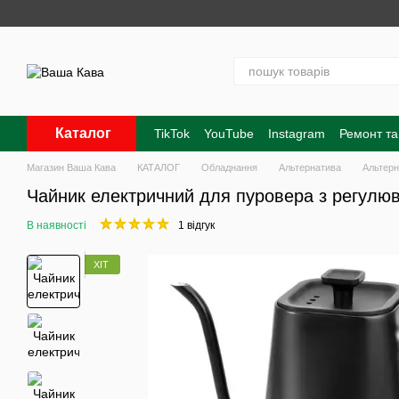
Перейти до основного контенту
Каталог
TikTok
YouTube
Instagram
Ремонт та
Контакти
Про нас
Оплата і доставк
Магазин Ваша Кава
КАТАЛОГ
Обладнання
Альтернатива
Альтерн
Чайник електричний для пуровера з регулю
В наявності
1 відгук
ХІТ