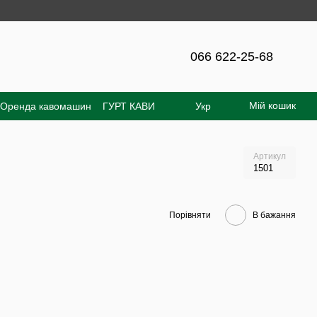
на сайті - 300 грн!
066 622-25-68
Мій кошик
Оренда кавомашин
ГУРТ КАВИ
Укр
увача
Відгуки про магазин
Артикул
1501
Порівняти
В бажання