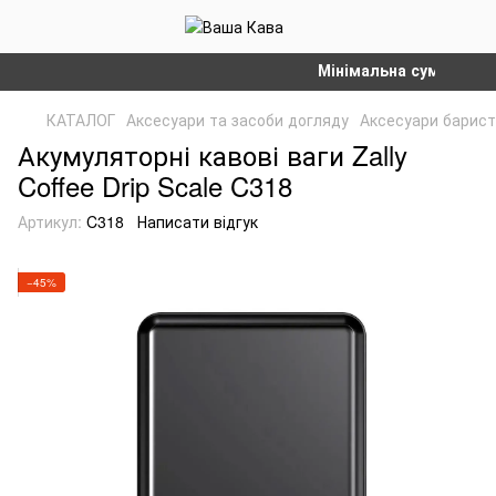
Мінімальна сума замовлен
КАТАЛОГ
Аксесуари та засоби догляду
Аксесуари барис
Акумуляторні кавові ваги Zally
Coffee Drip Scale C318
Артикул:
C318
Написати відгук
−45%