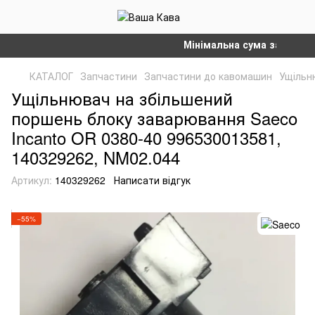
Мінімальна сума замовлення 
КАТАЛОГ
Запчастини
Запчастини до кавомашин
Ущільн
Ущільнювач на збільшений
поршень блоку заварювання Saeco
Incanto OR 0380-40 996530013581,
140329262, NM02.044
Артикул:
140329262
Написати відгук
−55%