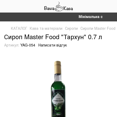
Мінімальна сума замов
КАТАЛОГ
Кава та матеріали
Сиропи
Сиропи Master Food
Сироп Master Food "Тархун" 0.7 л
Артикул:
YAG-054
Написати відгук