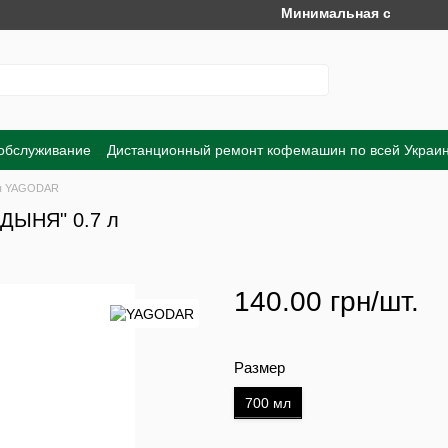
Минимальная сумма заказа н
 обслуживание
Дистанционный ремонт кофемашин по всей Украи
Обмен и возврат
Договор публичной оферты
Пользовательско
ы YAGODAR
"ДЫНЯ" 0.7 л
140.00 грн/шт.
Размер
700 мл