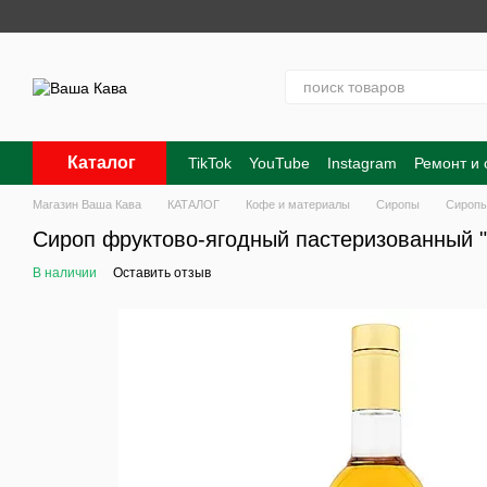
Перейти к основному контенту
Каталог
TikTok
YouTube
Instagram
Ремонт и
Контакты
О нас
Оплата и доставка
Магазин Ваша Кава
КАТАЛОГ
Кофе и материалы
Сиропы
Сироп
Сироп фруктово-ягодный пастеризованный 
В наличии
Оставить отзыв