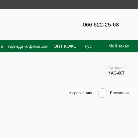
а сайте – 300 грн!
066 622-25-68
Мой заказ
не
Аренда кофемашин
ОПТ КОФЕ
Рус
е соглашение
Отзывы о магазине
Артикул
YAG-007
К сравнению
В желания