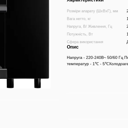
Розміри апарату (ШхВхГ), мм
Вага нетто, кг
Напруга, В/ Живлення, Гц
Потужність, Вт
Сфера використання
Опис
Напруга ‐ 220‐240В~ 50/60 Гц П
температур ‐ 1℃ ‐ 5℃Холодоаген