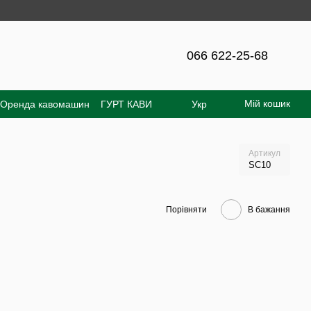
ння на сайті - 300 грн!
066 622-25-68
Мій кошик
Оренда кавомашин
ГУРТ КАВИ
Укр
увача
Відгуки про магазин
Артикул
SC10
Порівняти
В бажання