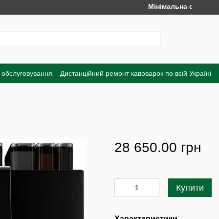
Мінімальна сума замовле
 обслуговування
Дистанційний ремонт кавоварок по всій Україні
а
Обмін та повернення
Договір публічної оферти
Угода корист
28 650.00 грн
Купити
Характеристики