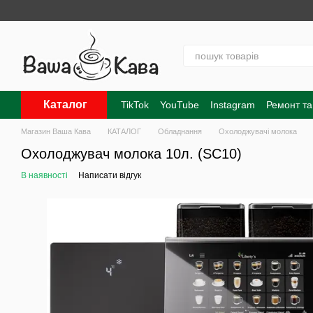
Перейти до основного контенту
Каталог
TikTok
YouTube
Instagram
Ремонт та
Контакти
Про нас
Оплата і доставк
Магазин Ваша Кава
КАТАЛОГ
Обладнання
Охолоджувачі молока
Охолоджувач молока 10л. (SC10)
В наявності
Написати відгук