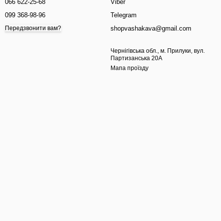
066 622-25-68
Viber
099 368-98-96
Telegram
shopvashakava@gmail.com
Передзвонити вам?
Чернігівська обл., м. Прилуки, вул.
Партизанська 20А
Мапа проїзду