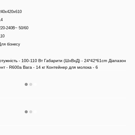
240х420х610
14
220‐240В~ 50/60
110
Для бізнесу
отужність ‐ 100‐110 Вт Габарити (ШхВхД) ‐ 24*42*61cm Діапазон
т ‐ R600a Вага ‐ 14 кг Контейнер для молока ‐ 6