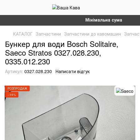
Мінімальна сума замовленн
КАТАЛОГ
Запчастини
Запчастини до кавомашин
Запчас
Бункер для води Bosch Solitaire,
Saeco Stratos 0327.028.230,
0335.012.230
Артикул:
0327.028.230
Написати відгук
РОЗПРОДАЖ
−14%