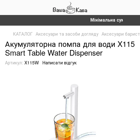
Мінімальна сума замовле
КАТАЛОГ
Аксесуари та засоби догляду
Аксесуари барис
Акумуляторна помпа для води X115
Smart Table Water Dispenser
Артикул:
X115W
Написати відгук